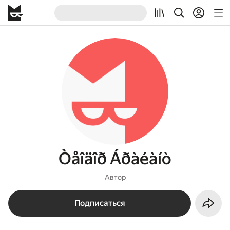
Òåîäîð Áðàéàíò
Автор
Подписаться