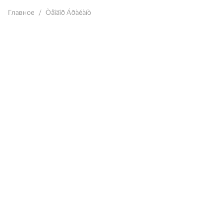
Главное
Òåîäîð Áðàéàíò