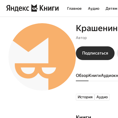
Главное
Аудио
Детям
Крашенинн
Автор
Подписаться
Обзор
книги
аудиок
История
Аудио
Книги