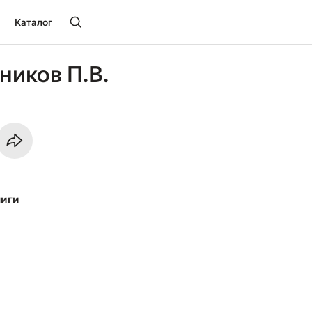
Каталог
иков П.В.
ниги