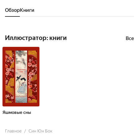
Обзор
книги
Иллюстратор: книги
Все
Яшмовые сны
Главное
Син Юн Бок