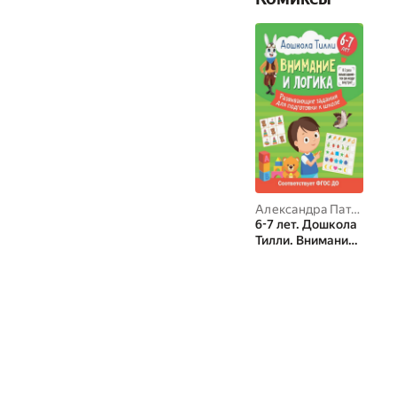
Александра Патлань
6-7 лет. Дошкола
Тилли. Внимание
и логика.
Развивающие
задания для
подготовки к
школе