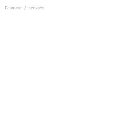
Главное
seokahs