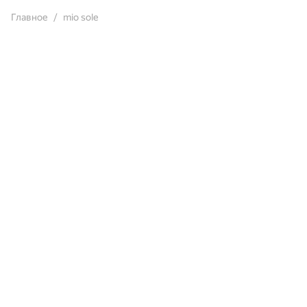
Главное
mio sole