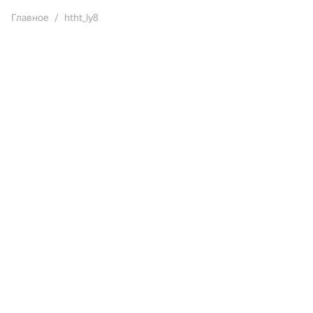
Главное
htht_ly8