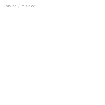
Главное
МиСс-сИ