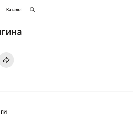
Каталог
лгина
иги