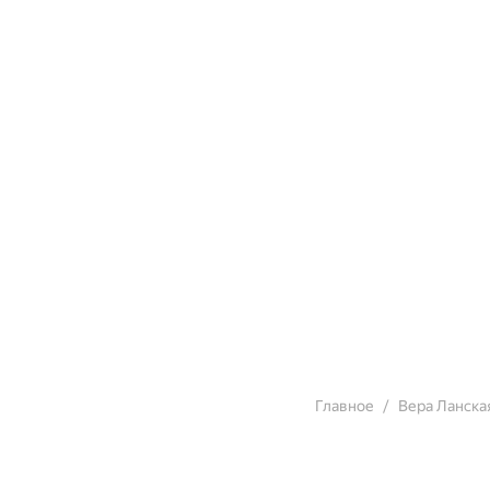
Главное
Вера Ланска