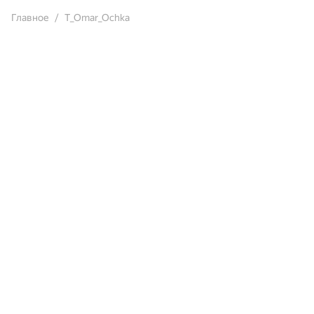
Главное
T_Omar_Ochka