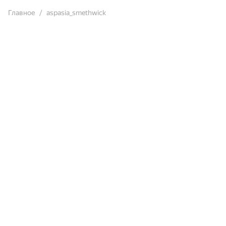
Главное
aspasia_smethwick