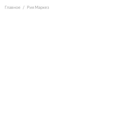
Главное
Рия Маркез