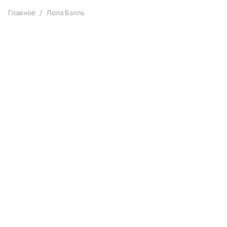
Главное
Лола Бэлль