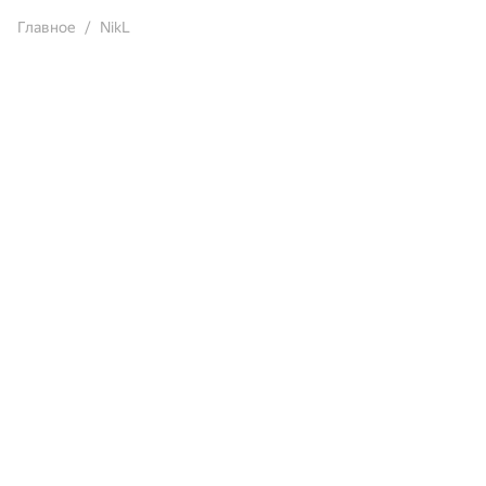
Главное
NikL