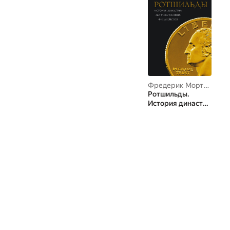
Фредерик Мортон
Ротшильды.
История династии
могущественных
финансистов