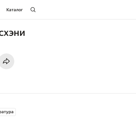
Каталог
схэни
ратура