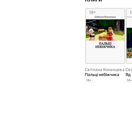
Світлана Конанцева
Св
Пальці небіжчика
Яд 
18
+
18
+