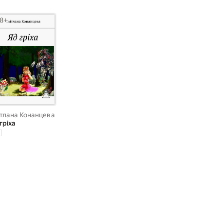
ітлана Конанцева
гріха