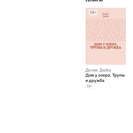
Денис Дюба
Дом у озера. Трупы
и дружба
18
+