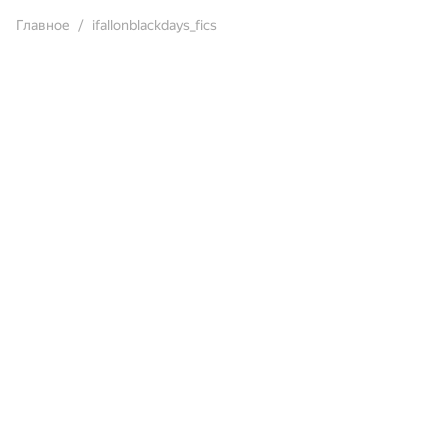
Главное
ifallonblackdays_fics