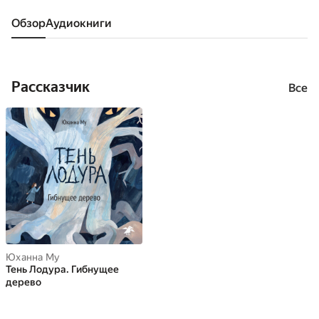
Обзор
аудиокниги
Рассказчик
Все
Юханна Му
Тень Лодура. Гибнущее
дерево