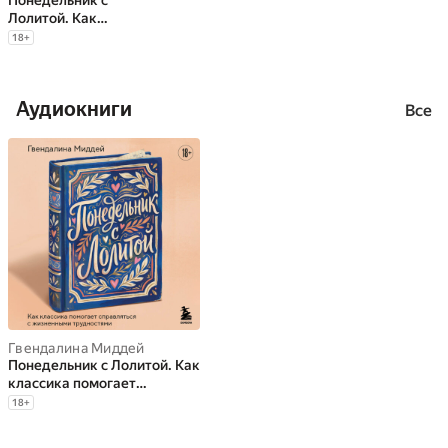
Понедельник с
Лолитой. Как
классика помогает
18
+
справляться с
жизненными
трудностями
Аудиокниги
Все
Гвендалина Миддей
Понедельник с Лолитой. Как
классика помогает
справляться с жизненными
18
+
трудностями