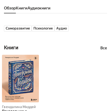
Обзор
книги
аудиокниги
Саморазвитие
Психология
Аудио
Книги
Все
Гвендалина Миддей