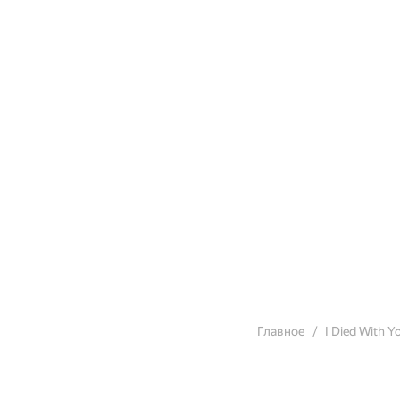
Главное
I Died With Y