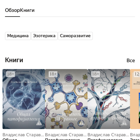
Обзор
книги
Медицина
Эзотерика
Саморазвитие
Книги
Все
Владислав Старавойтов
Владислав Старавойтов
Владислав Старавойтов