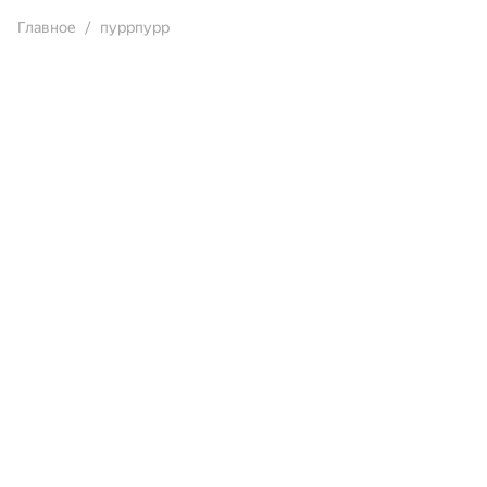
Главное
пуррпурр