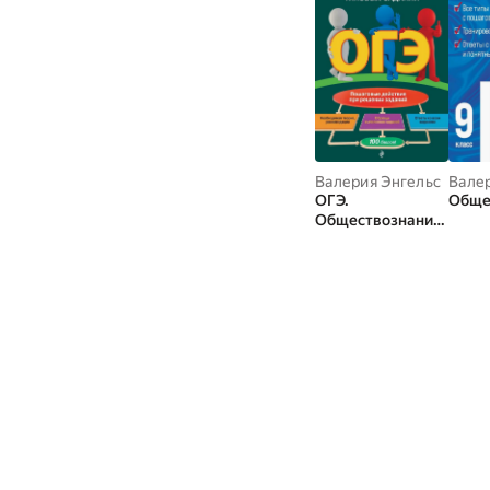
Валерия Энгельс
Вале
ОГЭ.
Обще
Обществознание.
Алгоритмы
выполнения
типовых заданий