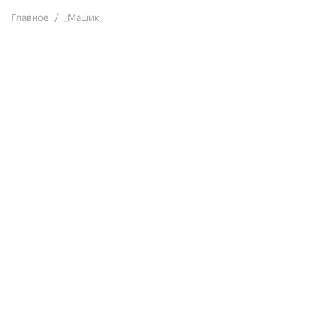
Главное
_Машик_