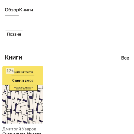
Обзор
книги
Поэзия
Книги
Все
Дмитрий Уваров