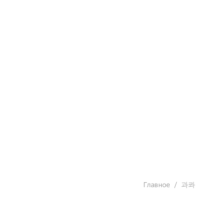
Главное
과콰