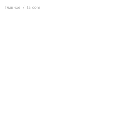
Главное
ta. com