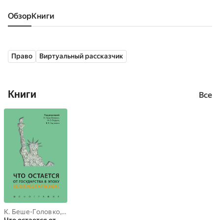
Обзор
книги
Право
Виртуальный рассказчик
Книги
Все
К. Беше-Головко
,
К.В. Карпенко
,
М. -Э. Бодуен