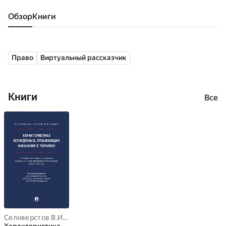
Обзор
книги
Право
Виртуальный рассказчик
Книги
Все
Селиверстов В.И.
,
А.Н. Антипов
,
О.Б. Лысягин
,
Ю.Ю. Тищенко