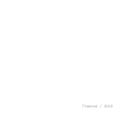
Главное
JlckJl