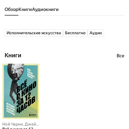
Обзор
книги
аудиокниги
Исполнительские искусства
Бесплатно
Аудио
Книги
Все
Ной Чарни
,
Джеймс Чарни