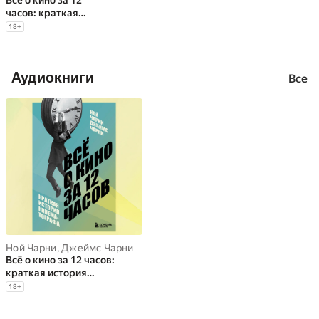
Всё о кино за 12
часов: краткая
история
18
+
кинематографа
Аудиокниги
Все
Ной Чарни
,
Джеймс Чарни
Всё о кино за 12 часов:
краткая история
кинематографа
18
+