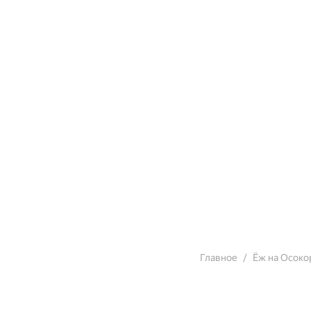
Главное
Ёж на Осоко