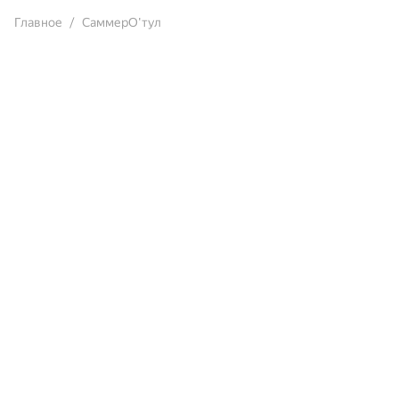
Главное
СаммерО'тул