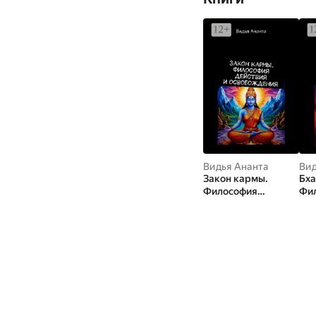
Видья Ананта
Вид
Закон кармы.
Бха
Философия
Фи
действия и
и п
освобождения