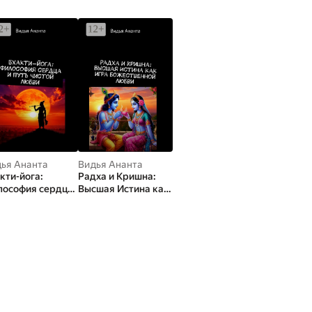
ья Ананта
Видья Ананта
кти-йога:
Радха и Кришна:
лософия сердца
Высшая Истина как
уть чистой любви
игра божественной
любви