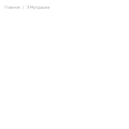
Главное
Э Мулдашев