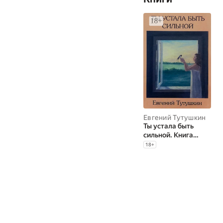
Евгений Тутушкин
Ты устала быть
сильной. Книга
вторая
18
+