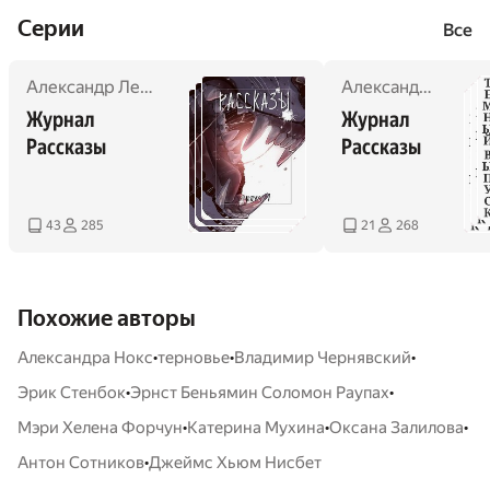
Cерии
Все
Александр Лебедев
,
Антон Сотников
,
Екатерина Годвер
Александр Лебедев
Журнал 
Журнал 
Рассказы
Рассказы	
43
285
21
268
Похожие авторы
•
•
•
Александра Нокс
терновье
Владимир Чернявский
•
•
Эрик Стенбок
Эрнст Беньямин Соломон Раупах
•
•
•
Мэри Хелена Форчун
Катерина Мухина
Оксана Залилова
•
Антон Сотников
Джеймс Хьюм Нисбет