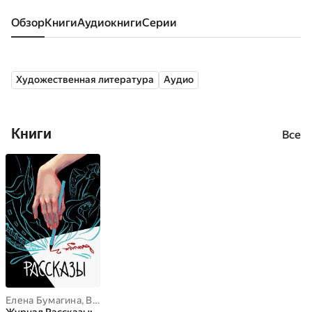
Обзор
книги
аудиокниги
серии
Художественная литература
Аудио
Книги
Все
Елена Бумагина
,
Владислав Безлюдный
,
Ли Расен
,
Александр З