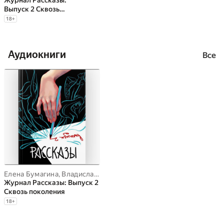
Журнал Рассказы:
Выпуск 2 Сквозь
поколения
18
+
Аудиокниги
Все
Елена Бумагина
,
Владислав Безлюдный
,
Ли Расен
,
Александр З
Журнал Рассказы: Выпуск 2
Сквозь поколения
18
+