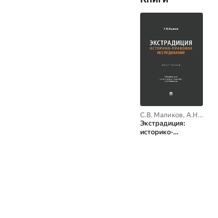
С.В. Маликов
,
А.Н. Миронов
Экстрадиция:
историко-
правовое
исследование.
Монография