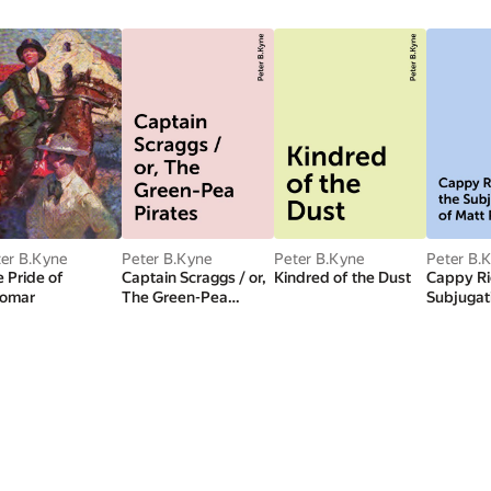
er B.Kyne
Peter B.Kyne
Peter B.Kyne
Peter B.
 Pride of
Captain Scraggs / or,
Kindred of the Dust
Cappy Ric
lomar
The Green-Pea
Subjugat
Pirates
Peasley