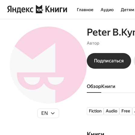
Главное
Аудио
Детям
Peter B.Ky
Автор
Подписаться
Обзор
книги
Fiction
Audio
Free
EN
Книги