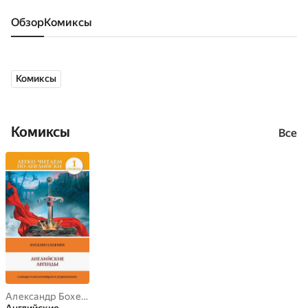
Обзор
комиксы
Комиксы
Комиксы
Все
Александр Бохенек