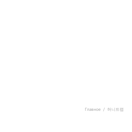
Главное
허니트랩