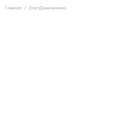
Главное
ОлегДанильченко