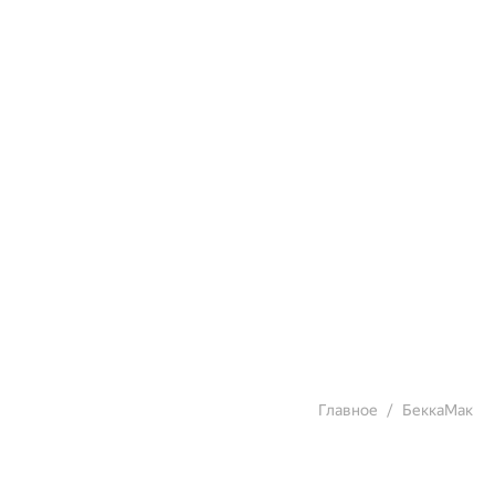
Главное
БеккаМак