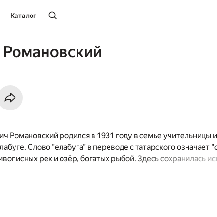
Каталог
 Романовский
ч Романовский родился в 1931 году в семье учительницы 
абуге. Слово "елабуга" в переводе с татарского означает "о
вописных рек и озёр, богатых рыбой. Здесь сохранилась ис
ю в раннем детстве впитал будущий писатель, и она в полны
дений. После окончания Казанского университета Станисла
атем редактором областной молодёжной газеты. В 1963 год
а". В своих произведениях писатель рассказывает о том, что
рироде, о замечательных людях, живущих на нашей земле, 