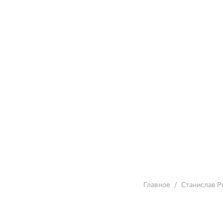
Отечества. В книге 
великом полководце 
Главное
Станислав Р