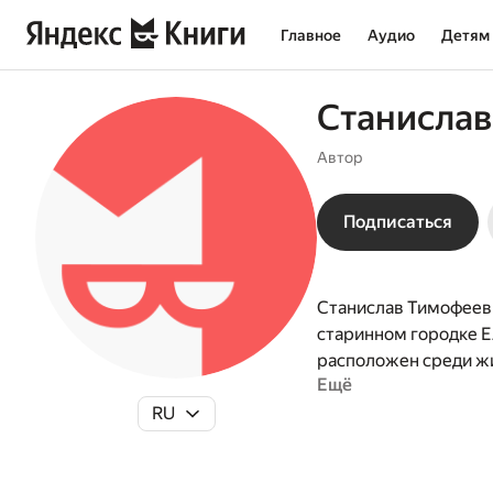
Главное
Аудио
Детям
Станислав
Автор
Подписаться
Станислав Тимофееви
старинном городке Ел
расположен среди жи
Ещё
певучая речь, котору
RU
страниц его произве
работал учителем, з
книжка "Ломтик солнц
родной прикамской п