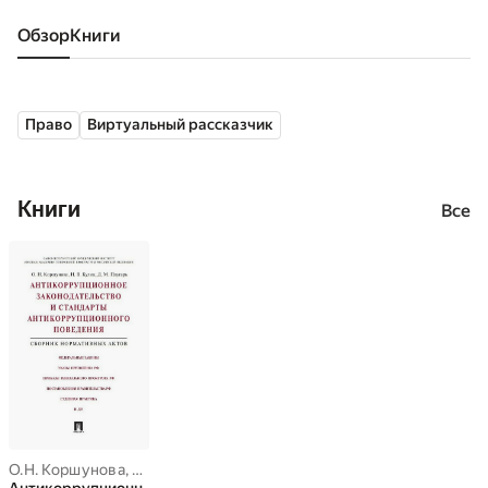
Обзор
книги
Право
Виртуальный рассказчик
Книги
Все
О.Н. Коршунова
,
Д.М. Плугарь
,
Н.В. Кулик