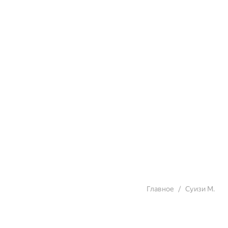
Главное
Суизи М.