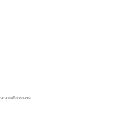
итичнаВасильева