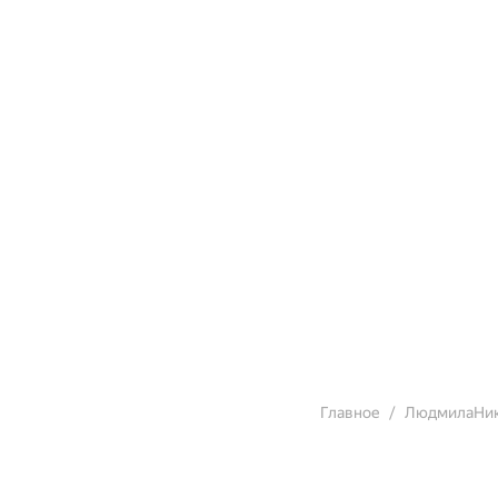
Главное
ЛюдмилаНик