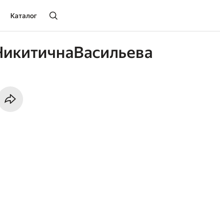
Каталог
икитичнаВасильева